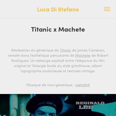
Luca Di Stefano
Titanic x Machete
Réalisation du générique de
Titanic
de James Cameron,
revisité dans l'esthétique percutante de
Machete
de Robert
Rodriguez. Un mélange explosif entre l'élégance du film
original et l'énergie brute du style grindhouse, alliant
typographie audacieuse et textures vintage.
Musique de mon générique :
metalrr5