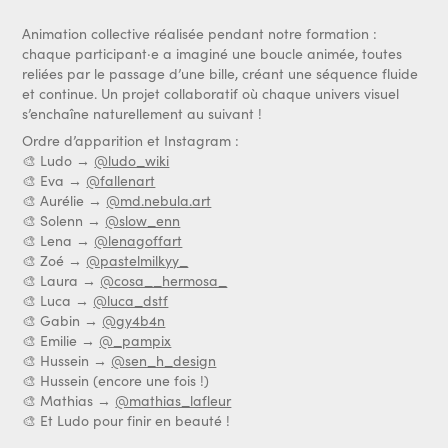
Animation collective réalisée pendant notre formation :
chaque participant·e a imaginé une boucle animée, toutes
reliées par le passage d’une bille, créant une séquence fluide
et continue. Un projet collaboratif où chaque univers visuel
s’enchaîne naturellement au suivant !
Ordre d’apparition et Instagram :
🎨 Ludo →
@ludo_wiki
🎨 Eva →
@fallenart
🎨 Aurélie →
@md.nebula.art
🎨 Solenn →
@slow_enn
🎨 Lena →
@lenagoffart
🎨 Zoé →
@pastelmilkyy_
🎨 Laura →
@cosa__hermosa_
🎨 Luca →
@luca_dstf
🎨 Gabin →
@gy4b4n
🎨 Emilie →
@_pampix
🎨 Hussein →
@sen_h_design
🎨 Hussein (encore une fois !)
🎨 Mathias →
@mathias_lafleur
🎨 Et Ludo pour finir en beauté !